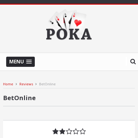
MENU
Home
Reviews
BetOnline
BetOnline