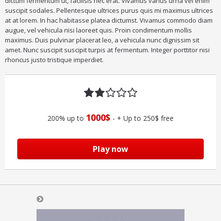
dictum fermentum ut, facilisis nec erat. Vivamus varius urna vel enim
suscipit sodales. Pellentesque ultrices purus quis mi maximus ultrices
at at lorem. In hac habitasse platea dictumst. Vivamus commodo diam
augue, vel vehicula nisi laoreet quis. Proin condimentum mollis
maximus. Duis pulvinar placerat leo, a vehicula nunc dignissim sit
amet. Nunc suscipit suscipit turpis at fermentum. Integer porttitor nisi
rhoncus justo tristique imperdiet.
1000$
200% up to
- + Up to 250$ free
Play now