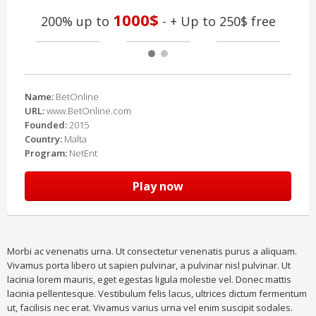
1000$
200% up to
- + Up to 250$ free
Name:
BetOnline
URL:
www.BetOnline.com
Founded:
2015
Country:
Malta
Program:
NetEnt
Play now
Morbi ac venenatis urna. Ut consectetur venenatis purus a aliquam.
Vivamus porta libero ut sapien pulvinar, a pulvinar nisl pulvinar. Ut
lacinia lorem mauris, eget egestas ligula molestie vel. Donec mattis
lacinia pellentesque. Vestibulum felis lacus, ultrices dictum fermentum
ut, facilisis nec erat. Vivamus varius urna vel enim suscipit sodales.