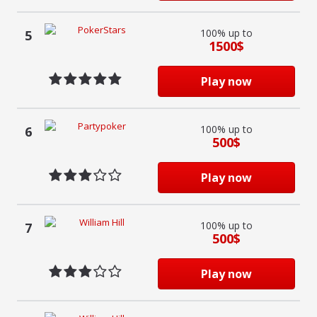
100% up to
5
1500$
Play now
100% up to
6
500$
Play now
100% up to
7
500$
Play now