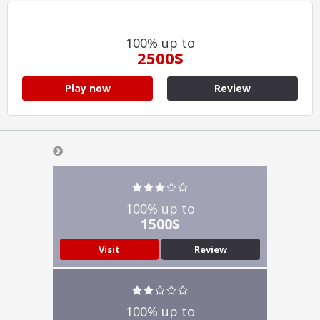
100% up to
2500$
Play now
Review
100% up to
1500$
Visit
Review
100% up to