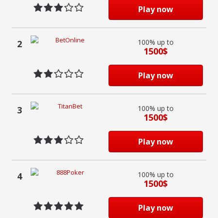
Play now
100% up to
2
1500$
Play now
100% up to
3
1500$
Play now
100% up to
4
1500$
Play now